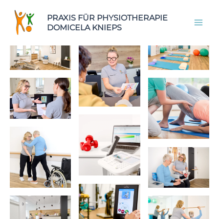
Zum
Zur
Zum
PRAXIS FÜR PHYSIOTHERAPIE
Inhalt
Navigation
Inhalt
DOMICELA KNIEPS
springen
springen
springen