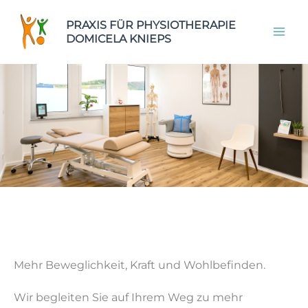
Zum
Zur
Zum
PRAXIS FÜR PHYSIOTHERAPIE
Inhalt
Navigation
Inhalt
DOMICELA KNIEPS
springen
springen
springen
Mehr Beweglichkeit, Kraft und Wohlbefinden.
Wir begleiten Sie auf Ihrem Weg zu mehr