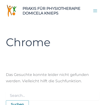
Zum
Zur
Zum
PRAXIS FÜR PHYSIOTHERAPIE
Inhalt
Navigation
Inhalt
DOMICELA KNIEPS
springen
springen
springen
Chrome
Das Gesuchte konnte leider nicht gefunden
werden. Vielleicht hilft die Suchfunktion.
Suchen
nach: